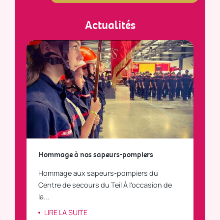
Actualités
a
Hommage à nos sapeurs-pompiers
Tout
Hommage aux sapeurs-pompiers du
Vous
C
Centre de secours du Teil À l'occasion de
vous
la...
LI
LIRE LA SUITE