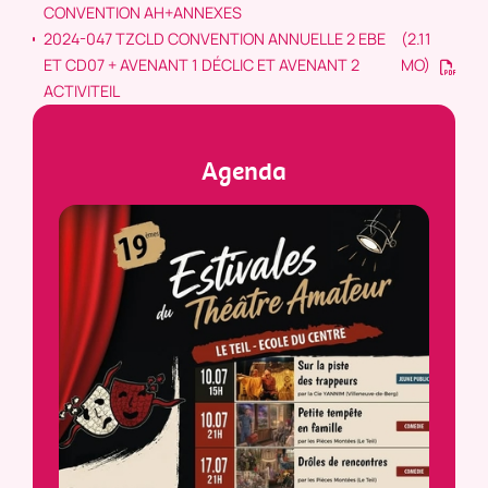
CONVENTION AH+ANNEXES
2024-047 TZCLD CONVENTION ANNUELLE 2 EBE
(2.11
ET CD07 + AVENANT 1 DÉCLIC ET AVENANT 2
MO)
ACTIVITEIL
Agenda