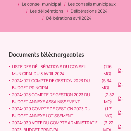
Le conseil municipal
Les conseils municipaux
Les délibérations
Délibérations 2024
Délibérations avril 2024
Documents téléchargeables
LISTE DES DÉLIBÉRATIONS DU CONSEIL
(1.16
MUNICIPAL DU 8 AVRIL 2024
MO)
2024-027 COMPTE DE GESTION 2023 DU
(5.34
BUDGET PRINCIPAL
MO)
2024-028 COMPTE DE GESTION 2023 DU
(2.52
BUDGET ANNEXE ASSAINISSEMENT
MO)
2024-029 COMPTE DE GESTION 2023 DU
(1.71
BUDGET ANNEXE LOTISSEMENT
MO)
2024-030 VOTE DU COMPTE ADMINISTRATIF
(3.22
2023-BUDGET PRINCIPAL
MO)