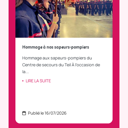
a
Hommage à nos sapeurs-pompiers
Tout
Hommage aux sapeurs-pompiers du
Vous
C
Centre de secours du Teil À l'occasion de
vous
la...
LI
LIRE LA SUITE
Publié le 16/07/2026
P