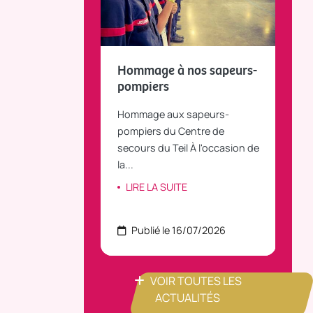
fait le bilan et
Hommage à nos sapeurs-
Tou
 la parole
pompiers
TiLT
anvier 2025, le
Hommage aux sapeurs-
Vous
C Bus dessert
pompiers du Centre de
agré
le...
secours du Teil À l'occasion de
part
la...
ITE
LI
LIRE LA SUITE
 22/07/2026
Publié le 16/07/2026
P
VOIR TOUTES LES
ACTUALITÉS