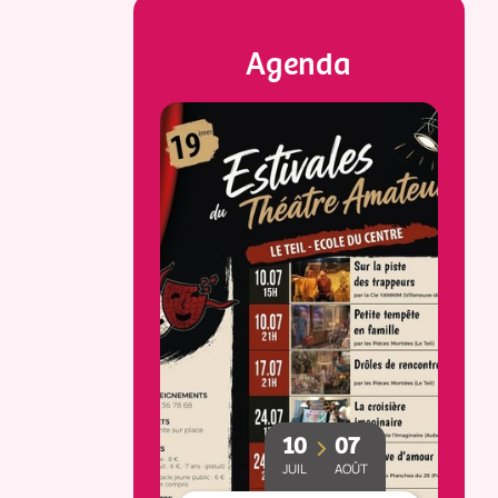
Agenda
23
25
10
07
MAI
OCT
JUIL
AOÛT