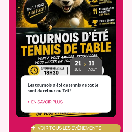
21
11
JUIL
AOÛT
Les tournois d'été de tennis de table
sont de retour au Teil !
L
EN SAVOIR PLUS
VOIR TOUS LES ÉVÈNEMENTS