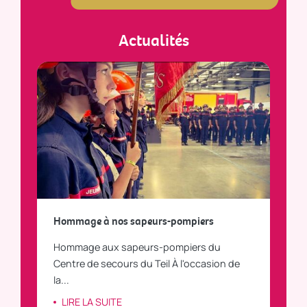
Actualités
a
Hommage à nos sapeurs-pompiers
Tout
Hommage aux sapeurs-pompiers du
Vous
C
Centre de secours du Teil À l'occasion de
vous
la...
LI
LIRE LA SUITE