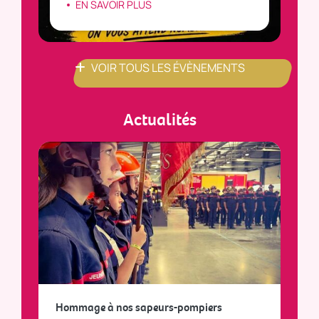
EN SAVOIR PLUS
VOIR TOUS LES ÉVÈNEMENTS
Actualités
a
Hommage à nos sapeurs-pompiers
Tout