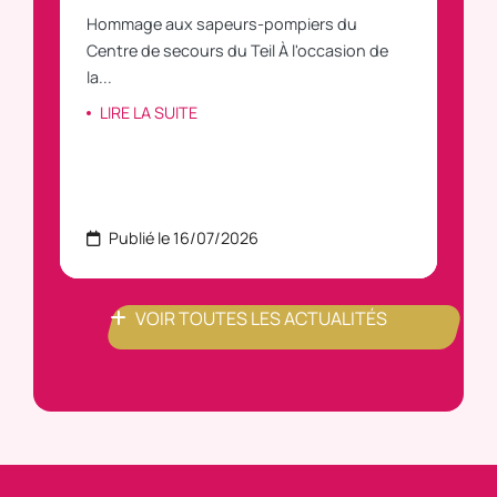
Hommage aux sapeurs-pompiers du
Vous
C
Centre de secours du Teil À l'occasion de
vous
la...
LI
LIRE LA SUITE
Publié le 16/07/2026
P
VOIR TOUTES LES ACTUALITÉS