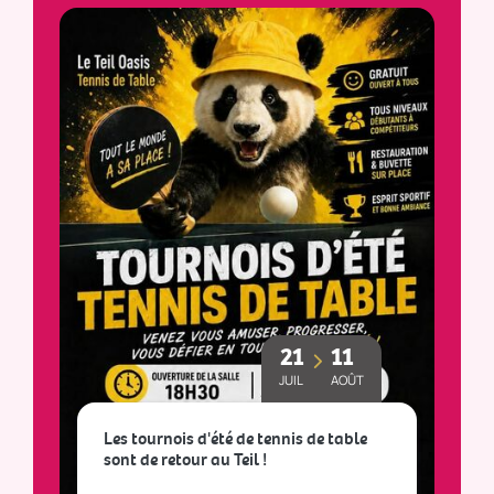
21
11
JUIL
AOÛT
Les tournois d'été de tennis de table
sont de retour au Teil !
L