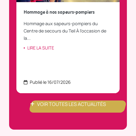
a
Hommage à nos sapeurs-pompiers
Tout
Hommage aux sapeurs-pompiers du
Vous
C
Centre de secours du Teil À l'occasion de
vous
la...
LI
LIRE LA SUITE
Publié le 16/07/2026
P
VOIR TOUTES LES ACTUALITÉS