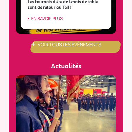
Les tournois d'été de tennis de table
sont de retour au Teil !
L
EN SAVOIR PLUS
VOIR TOUS LES ÉVÈNEMENTS
Actualités