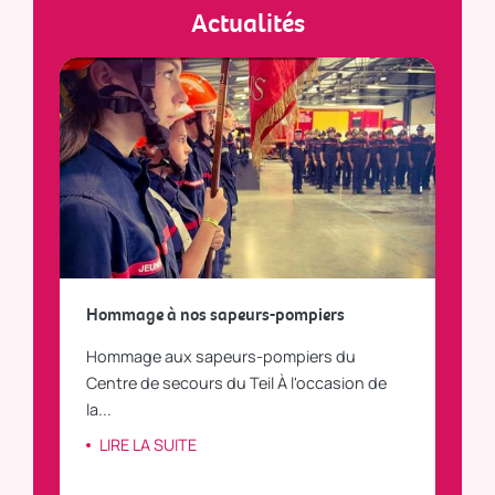
Actualités
a
Hommage à nos sapeurs-pompiers
Tout
Hommage aux sapeurs-pompiers du
Vous
C
Centre de secours du Teil À l'occasion de
vous
la...
LI
LIRE LA SUITE