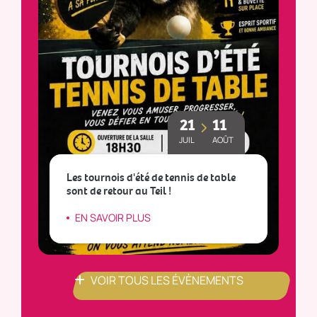
21
11
JUIL
AOÛT
Les tournois d'été de tennis de table
sont de retour au Teil !
L
EN SAVOIR PLUS
VOIR TOUS LES ÉVÈNEMENTS