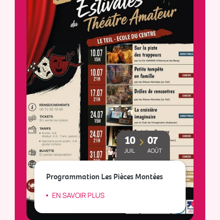
10
07
JUIL
AOÛT
Le
Programmation Les Pièces Montées
so
EN SAVOIR PLUS