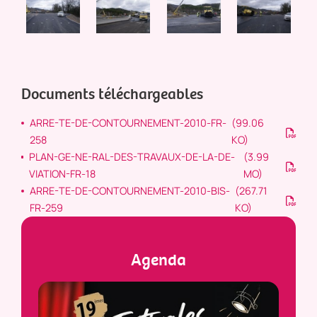
Documents téléchargeables
ARRE-TE-DE-CONTOURNEMENT-2010-FR-
(99.06
258
KO)
PLAN-GE-NE-RAL-DES-TRAVAUX-DE-LA-DE-
(3.99
VIATION-FR-18
MO)
ARRE-TE-DE-CONTOURNEMENT-2010-BIS-
(267.71
FR-259
KO)
Agenda