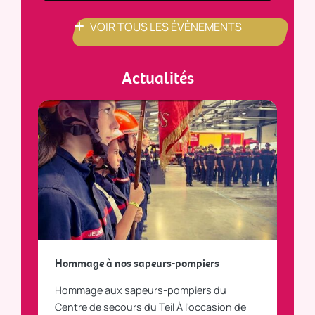
VOIR TOUS LES ÉVÈNEMENTS
Actualités
a
Hommage à nos sapeurs-pompiers
Tout
Hommage aux sapeurs-pompiers du
Vous
C
Centre de secours du Teil À l'occasion de
vous