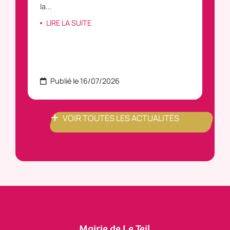
la...
LI
LIRE LA SUITE
Publié le 16/07/2026
P
VOIR TOUTES LES ACTUALITÉS
Mairie de Le Teil