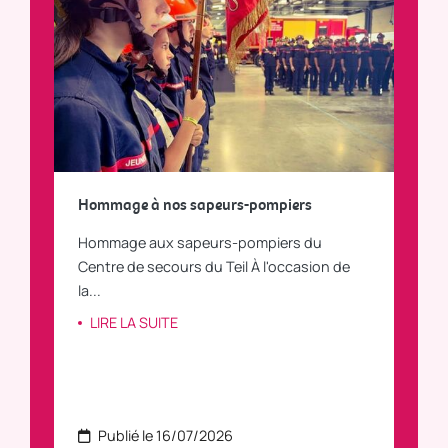
a
Hommage à nos sapeurs-pompiers
Tout
Hommage aux sapeurs-pompiers du
Vous
C
Centre de secours du Teil À l'occasion de
vous
la...
LI
LIRE LA SUITE
Publié le 16/07/2026
P