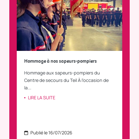
a
Hommage à nos sapeurs-pompiers
Tout
Hommage aux sapeurs-pompiers du
Vous
C
Centre de secours du Teil À l'occasion de
vous
la...
LI
LIRE LA SUITE
Publié le 16/07/2026
P