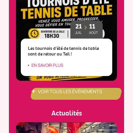
21
11
JUIL
AOÛT
Les tournois d'été de tennis de table
sont de retour au Teil !
L
EN SAVOIR PLUS
VOIR TOUS LES ÉVÈNEMENTS
Actualités