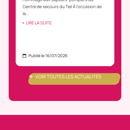
C
Centre de secours du Teil À l'occasion de
vous
la...
LI
LIRE LA SUITE
Publié le 16/07/2026
P
VOIR TOUTES LES ACTUALITÉS