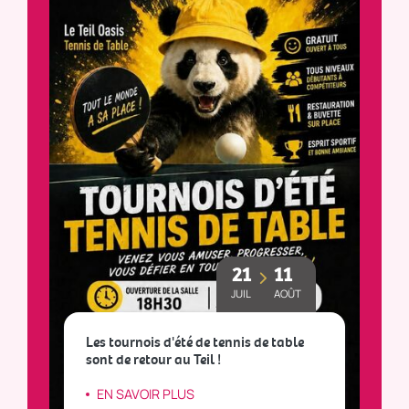
21
11
JUIL
AOÛT
Les tournois d'été de tennis de table
sont de retour au Teil !
L
EN SAVOIR PLUS