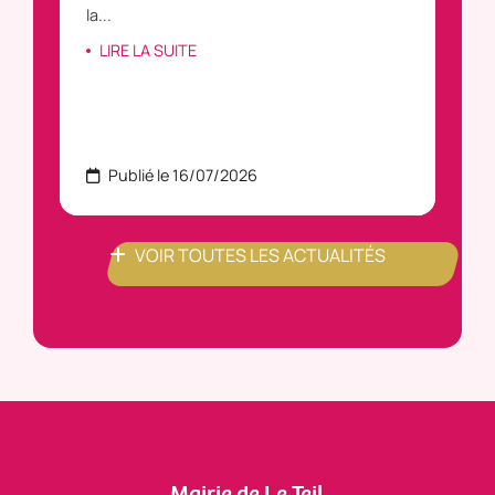
la...
LI
LIRE LA SUITE
Publié le 16/07/2026
P
VOIR TOUTES LES ACTUALITÉS
Mairie de Le Teil