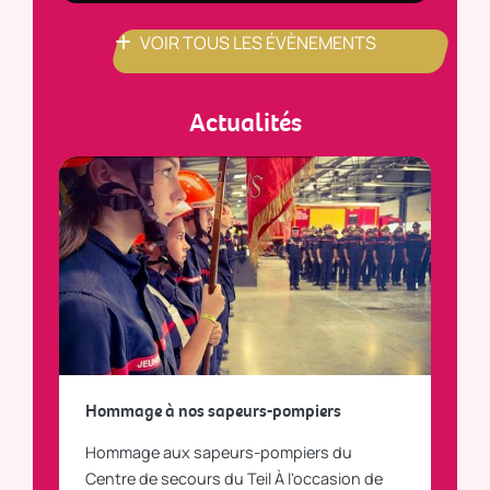
VOIR TOUS LES ÉVÈNEMENTS
Actualités
a
Hommage à nos sapeurs-pompiers
Tout
Hommage aux sapeurs-pompiers du
Vous
C
Centre de secours du Teil À l'occasion de
vous