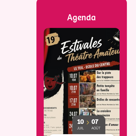
Agenda
23
25
10
07
MAI
OCT
JUIL
AOÛT