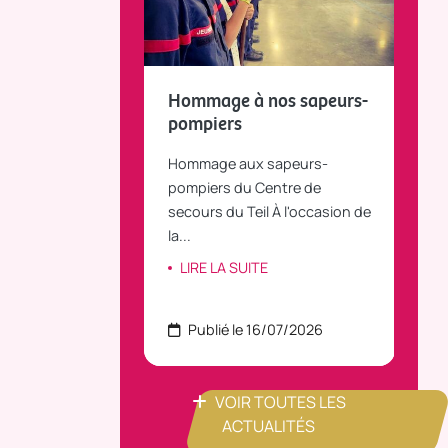
fait le bilan et
Hommage à nos sapeurs-
Tou
 la parole
pompiers
TiLT
anvier 2025, le
Hommage aux sapeurs-
Vous
C Bus dessert
pompiers du Centre de
agré
le...
secours du Teil À l'occasion de
part
la...
ITE
LI
LIRE LA SUITE
 22/07/2026
Publié le 16/07/2026
P
VOIR TOUTES LES
ACTUALITÉS