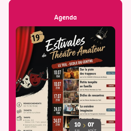
Agenda
10
07
JUIL
AOÛT