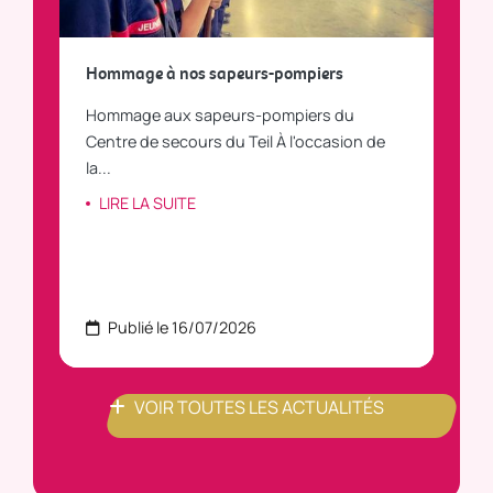
a
Hommage à nos sapeurs-pompiers
Tout
Hommage aux sapeurs-pompiers du
Vous
C
Centre de secours du Teil À l'occasion de
vous
la...
LI
LIRE LA SUITE
Publié le 16/07/2026
P
VOIR TOUTES LES ACTUALITÉS