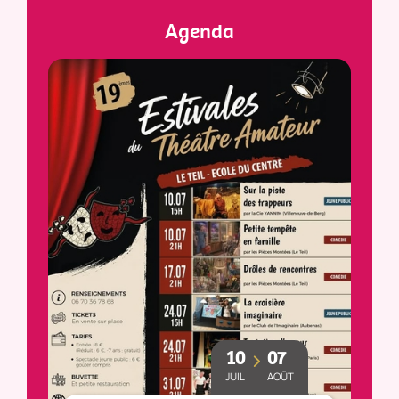
Agenda
10
07
JUIL
AOÛT