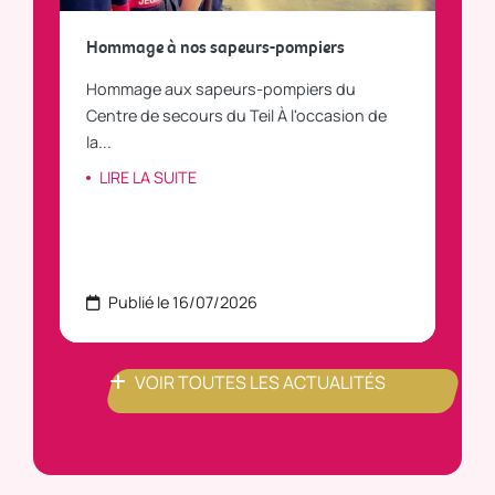
a
Hommage à nos sapeurs-pompiers
Tout
Hommage aux sapeurs-pompiers du
Vous
C
Centre de secours du Teil À l'occasion de
vous
la...
LI
LIRE LA SUITE
Publié le 16/07/2026
P
VOIR TOUTES LES ACTUALITÉS