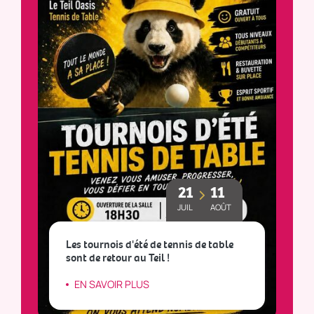
31
26
JUIL
SEPT
Le marché du vendredi
De
EN SAVOIR PLUS