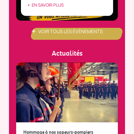
EN SAVOIR PLUS
VOIR TOUS LES ÉVÈNEMENTS
Actualités
a
Hommage à nos sapeurs-pompiers
Tout