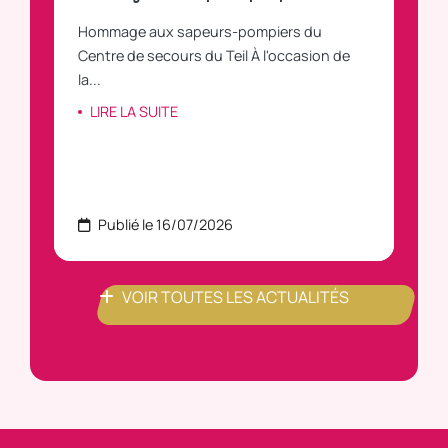
Hommage aux sapeurs-pompiers du
Vous
C
Centre de secours du Teil À l'occasion de
vous
la...
LI
LIRE LA SUITE
Publié le 16/07/2026
P
VOIR TOUTES LES ACTUALITÉS