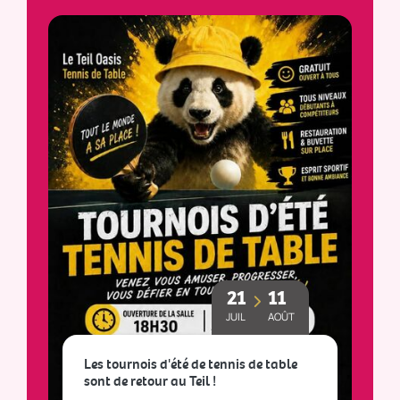
21
11
JUIL
AOÛT
Les tournois d'été de tennis de table
sont de retour au Teil !
L