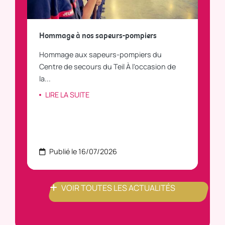
a
Hommage à nos sapeurs-pompiers
Tout
Hommage aux sapeurs-pompiers du
Vous
C
Centre de secours du Teil À l'occasion de
vous
la...
LI
LIRE LA SUITE
Publié le 16/07/2026
P
VOIR TOUTES LES ACTUALITÉS