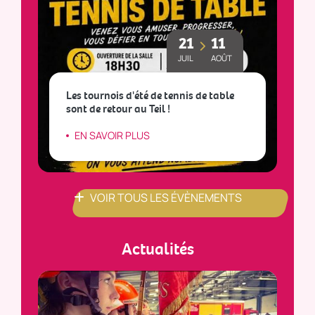
21
11
JUIL
AOÛT
Les tournois d'été de tennis de table
sont de retour au Teil !
L
EN SAVOIR PLUS
VOIR TOUS LES ÉVÈNEMENTS
Actualités