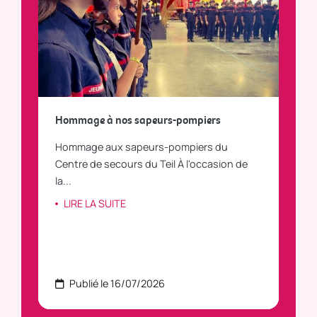
a
Hommage à nos sapeurs-pompiers
Tout
Hommage aux sapeurs-pompiers du
Vous
C
Centre de secours du Teil À l'occasion de
vous
la...
LI
LIRE LA SUITE
Publié le 16/07/2026
P