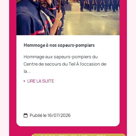
a
Hommage à nos sapeurs-pompiers
Tout
Hommage aux sapeurs-pompiers du
Vous
C
Centre de secours du Teil À l'occasion de
vous
la...
LI
LIRE LA SUITE
Publié le 16/07/2026
P