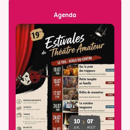
Agenda
10
07
JUIL
AOÛT