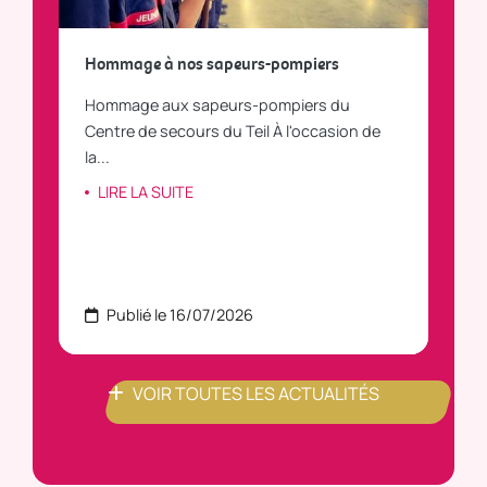
a
Hommage à nos sapeurs-pompiers
Tout
Hommage aux sapeurs-pompiers du
Vous
C
Centre de secours du Teil À l'occasion de
vous
la...
LI
LIRE LA SUITE
Publié le 16/07/2026
P
VOIR TOUTES LES ACTUALITÉS