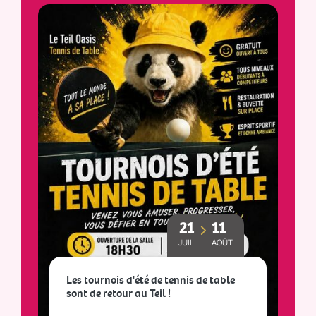
21
11
JUIL
AOÛT
Les tournois d'été de tennis de table
sont de retour au Teil !
L