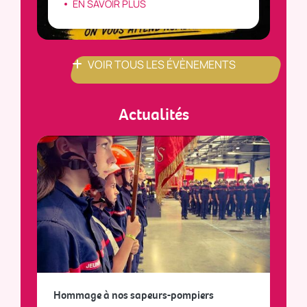
EN SAVOIR PLUS
VOIR TOUS LES ÉVÈNEMENTS
Actualités
a
Hommage à nos sapeurs-pompiers
Tout