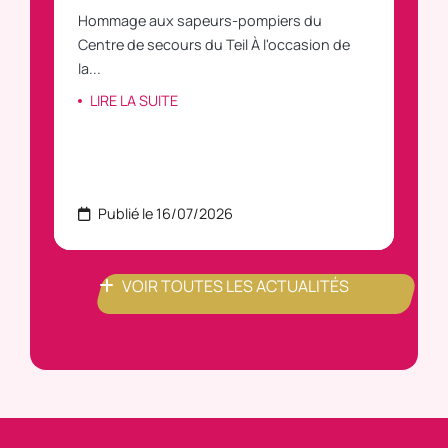
Hommage aux sapeurs-pompiers du
Vous
C
Centre de secours du Teil À l'occasion de
vous
la...
LI
LIRE LA SUITE
Publié le 16/07/2026
P
VOIR TOUTES LES ACTUALITÉS