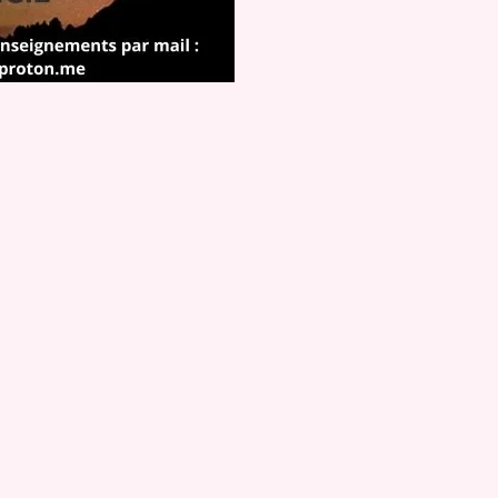
M'ARC Bus 
vous donne
Depuis le 6 j
réseau M'AR
gratuitement 
LIRE LA SU
Publié le