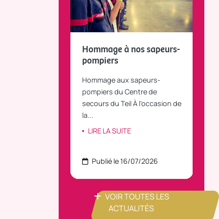
fait le bilan et
Hommage à nos sapeurs-
Tou
 la parole
pompiers
TiLT
anvier 2025, le
Hommage aux sapeurs-
Vous
C Bus dessert
pompiers du Centre de
agré
le...
secours du Teil À l'occasion de
part
la...
ITE
LI
LIRE LA SUITE
 22/07/2026
Publié le 16/07/2026
P
VOIR TOUTES LES
ACTUALITÉS