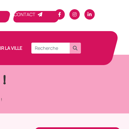
CONTACT
R LA VILLE
 !
 !