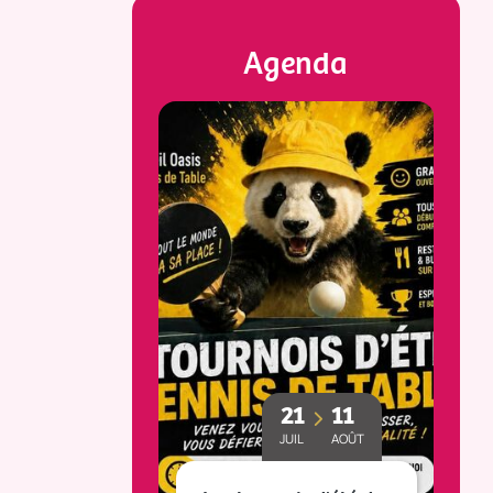
Agenda
23
25
21
11
MAI
OCT
JUIL
AOÛT