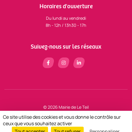
Horaires d'ouverture
Du lundi au vendredi
8h - 12h / 13h30 - 17h
Suivez-nous sur les réseaux
© 2026 Mairie de Le Teil
Mentions légales
Ce site utilise des cookies et vous donne le contrôle sur
Zéfyx
création de sites internet à Aubenas en Ardèche
ceux que vous souhaitez activer
Tout accepter
Tout refuser
Personnaliser