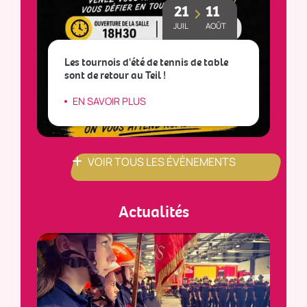
21
11
JUIL
AOÛT
Les tournois d'été de tennis de table
sont de retour au Teil !
L
EN SAVOIR PLUS
VOIR TOUS LES ÉVÈNEMENTS
Actualités