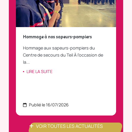
a
Hommage à nos sapeurs-pompiers
Tout
Hommage aux sapeurs-pompiers du
Vous
C
Centre de secours du Teil À l'occasion de
vous
la...
LI
LIRE LA SUITE
Publié le 16/07/2026
P
VOIR TOUTES LES ACTUALITÉS