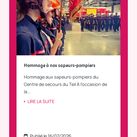
a
Hommage à nos sapeurs-pompiers
Tout
Hommage aux sapeurs-pompiers du
Vous
C
Centre de secours du Teil À l'occasion de
vous
la...
LI
LIRE LA SUITE
Publié le 16/07/2026
P